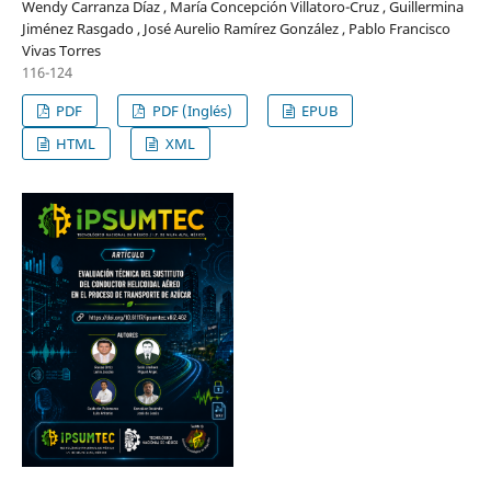
Wendy Carranza Díaz , María Concepción Villatoro-Cruz , Guillermina
Jiménez Rasgado , José Aurelio Ramírez González , Pablo Francisco
Vivas Torres
116-124
PDF
PDF (Inglés)
EPUB
HTML
XML