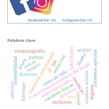
Facebook:Dar Clic
Instagram:Dar Clic
Palabras clave
habilidades
artifact
esteganografía
colmenas apícolas
transición universitaria
diseño
reducción
python
sostenibilidad
joven
azúcar
lsb
condiciones económicas del hogar
imagen
iot
costo de vida
residuos sólidos
abarrotes
zacatecas
redes neuronales
adicción
variables físicas
liderazgo
higiene
desechos
género
tool
inclusión