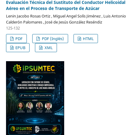
Evaluación Técnica del Sustituto del Conductor Helicoidal
Aéreo en el Proceso de Transporte de Azúcar
Lenin Jacobo Rosas Ortiz , Miguel Angel Solís Jiménez , Luis Antonio
Calderón Palomares , José de Jesús González Reséndiz
125-132
PDF
PDF (Inglés)
HTML
EPUB
XML