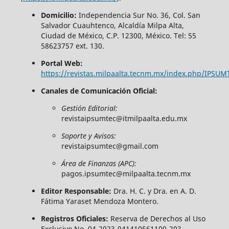
Domicilio:
Independencia Sur No. 36, Col. San
Salvador Cuauhtenco, Alcaldía Milpa Alta,
Ciudad de México, C.P. 12300, México. Tel: 55
58623757 ext. 130.
Portal Web:
https://revistas.milpaalta.tecnm.mx/index.php/IPSUM
Canales de Comunicación Oficial:
Gestión Editorial:
revistaipsumtec@itmilpaalta.edu.mx
Soporte y Avisos:
revistaipsumtec@gmail.com
Área de Finanzas (APC):
pagos.ipsumtec@milpaalta.tecnm.mx
Editor Responsable:
Dra. H. C. y Dra. en A. D.
Fátima Yaraset Mendoza Montero.
Registros Oficiales:
Reserva de Derechos al Uso
Exclusivo No. 04-2023-041410561100-203