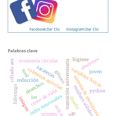
Facebook:Dar Clic
Instagram:Dar Clic
Palabras clave
abarrotes
higiene
economía circular
cifrado aes
transición universitaria
zacatecas
variables físicas
colmenas apícolas
tool
joven
género
sistema de monitoreo
reducción
desechos
residuos sólidos
liderazgo
costo de vida
python
redes neuronales
iot
diseño
imagen
azúcar
lsb
prompt