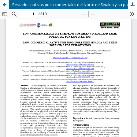
Pescados nativos poco comerciales del Norte de Sinaloa y su potencial de aprovechamiento