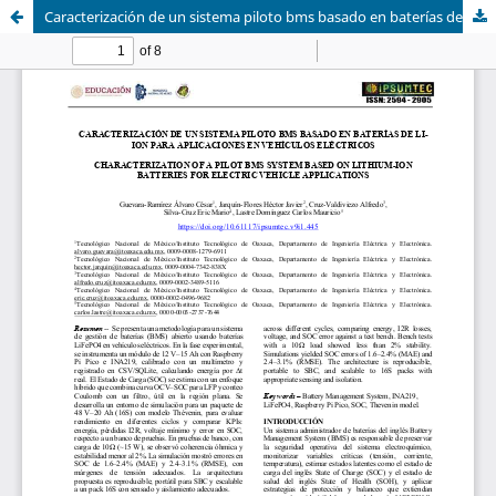
Caracterización de un sistema piloto bms basado en baterías de li-ion para aplicaciones en vehículos eléctricos