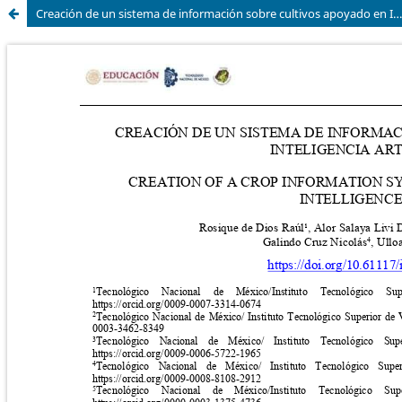
Creación de un sistema de información sobre cultivos apoyado en Inteligencia Artificial e IOT