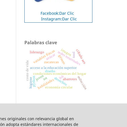
Facebook:Dar Clic
Instagram:Dar Clic
Palabras clave
imagen
cifrado aes
variables físicas
redes neuronales
liderazgo
tool
azúcar
género
zacatecas
costo de vida
acceso a la educación superior
diseño
condiciones económicas del hogar
joven
lsb
reducción
iot
python
desechos
higiene
abarrotes
habilidades
economía circular
ones originales con relevancia global en
ción adopta estándares internacionales de