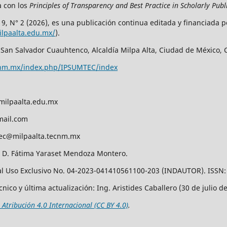
a con los
Principles of Transparency and Best Practice in Scholarly Publ
. 9, N° 2 (2026), es una publicación continua editada y financiada p
milpaalta.edu.mx/
).
San Salvador Cuauhtenco, Alcaldía Milpa Alta, Ciudad de México, C.
tecnm.mx/index.php/IPSUMTEC/index
milpaalta.edu.mx
mail.com
ec@milpaalta.tecnm.mx
A. D. Fátima Yaraset Mendoza Montero.
l Uso Exclusivo No. 04-2023-041410561100-203 (INDAUTOR). ISSN:
ico y última actualización: Ing. Aristides Caballero (30 de julio de
Atribución 4.0 Internacional (CC BY 4.0)
.