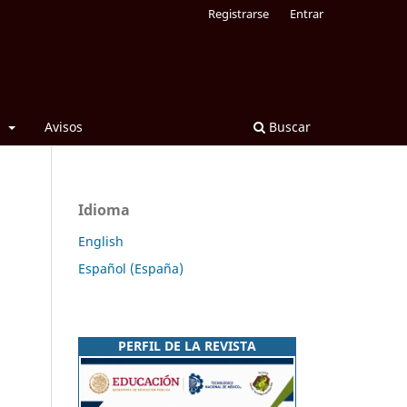
Registrarse
Entrar
l
Avisos
Buscar
Idioma
English
Español (España)
PERFIL DE LA REVISTA