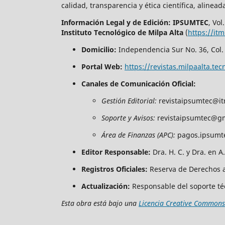
calidad, transparencia y ética científica, alinead
Información Legal y de Edición:
IPSUMTEC
, Vol
Instituto Tecnológico de Milpa Alta
(
https://it
Domicilio:
Independencia Sur No. 36, Col. 
Portal Web:
https://revistas.milpaalta.
Canales de Comunicación Oficial:
Gestión Editorial:
revistaipsumtec@it
Soporte y Avisos:
revistaipsumtec@g
Área de Finanzas (APC):
pagos.ipsumt
Editor Responsable:
Dra. H. C. y Dra. en 
Registros Oficiales:
Reserva de Derechos a
Actualización:
Responsable del soporte técn
Esta obra está bajo una
Licencia Creative Commons 