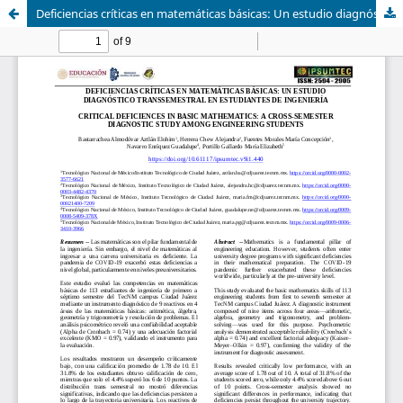
Deficiencias críticas en matemáticas básicas: Un estudio diagnóstico transsemestral en estudiantes de ingeniería