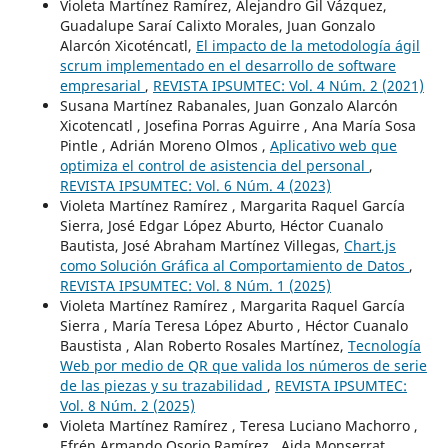
Violeta Martínez Ramírez, Alejandro Gil Vázquez,
Guadalupe Saraí Calixto Morales, Juan Gonzalo
Alarcón Xicoténcatl,
El impacto de la metodología ágil
scrum implementado en el desarrollo de software
empresarial
,
REVISTA IPSUMTEC: Vol. 4 Núm. 2 (2021)
Susana Martínez Rabanales, Juan Gonzalo Alarcón
Xicotencatl , Josefina Porras Aguirre , Ana María Sosa
Pintle , Adrián Moreno Olmos ,
Aplicativo web que
optimiza el control de asistencia del personal
,
REVISTA IPSUMTEC: Vol. 6 Núm. 4 (2023)
Violeta Martínez Ramírez , Margarita Raquel García
Sierra, José Edgar López Aburto, Héctor Cuanalo
Bautista, José Abraham Martínez Villegas,
Chart.js
como Solución Gráfica al Comportamiento de Datos
,
REVISTA IPSUMTEC: Vol. 8 Núm. 1 (2025)
Violeta Martínez Ramírez , Margarita Raquel García
Sierra , María Teresa López Aburto , Héctor Cuanalo
Baustista , Alan Roberto Rosales Martínez,
Tecnología
Web por medio de QR que valida los números de serie
de las piezas y su trazabilidad
,
REVISTA IPSUMTEC:
Vol. 8 Núm. 2 (2025)
Violeta Martínez Ramírez , Teresa Luciano Machorro ,
Efrén Armando Osorio Ramírez , Aida Monserrat