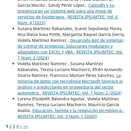
García Mucito , Sandy Pérez López ,
Calendly y su
presencia en un sistema web para una mype de
servicios de fisioterapia
,
REVISTA IPSUMTEC: Vol. 6
Núm. 4 (2023)
Susana Martínez Rabanales, Xcaret Sepúlveda Flores,
Ana María Sosa Pintle, Margarita Raquel García Sierra,
Violeta Martínez Ramírez ,
Desarrollo ágil de sistemas
de control de proyectos: Soluciones modulares y
adaptables con EXCEL Y VBA
,
REVISTA IPSUMTEC: Vol.
7 Núm. 2 (2024)
Violeta Martínez Ramírez , Susana Martínez
Rabanales, Teresa Luciano Machorro, Efrén Armando
Osorio Ramírez, Francisco Manuel Pérez Sánchez,
La
minería de datos con tecnología Microsoft favorece el
análisis y predicciones en proveeduría del sector
automotriz
,
REVISTA IPSUMTEC: Vol. 7 Núm. 2 (2024)
Lorena Elizabeth Balandra Aguilar, Violeta Martínez
Ramírez, Teresa Luciano Machorro, Mauricio García
Avalos,
Educación, familia y la revolución tecnológica
,
REVISTA IPSUMTEC: Vol. 3 Núm. 1 (2020)
1
2
3
4
>
>>