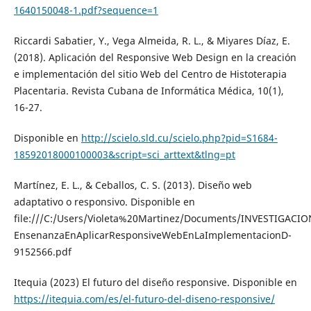
1640150048-1.pdf?sequence=1
Riccardi Sabatier, Y., Vega Almeida, R. L., & Miyares Díaz, E.
(2018). Aplicación del Responsive Web Design en la creación
e implementación del sitio Web del Centro de Histoterapia
Placentaria. Revista Cubana de Informática Médica, 10(1),
16-27.
Disponible en
http://scielo.sld.cu/scielo.php?pid=S1684-
18592018000100003&script=sci_arttext&tlng=pt
Martínez, E. L., & Ceballos, C. S. (2013). Diseño web
adaptativo o responsivo. Disponible en
file:///C:/Users/Violeta%20Martinez/Documents/INVESTIGAC
EnsenanzaEnAplicarResponsiveWebEnLaImplementacionD-
9152566.pdf
Itequia (2023) El futuro del diseño responsive. Disponible en
https://itequia.com/es/el-futuro-del-diseno-responsive/