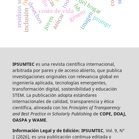
residuos sólidos
tool
desechos
lsb
costo de vida
género
inclusión
imagen
azúcar
prompt
joven
IPSUMTEC
es una revista científica internacional,
arbitrada por pares y de acceso abierto, que publica
investigaciones originales con relevancia global en
ingeniería aplicada, tecnologías emergentes,
transformación digital, sostenibilidad y educación
STEM. La publicación adopta estándares
internacionales de calidad, transparencia y ética
científica, alineada con los
Principles of Transparency
and Best Practice in Scholarly Publishing
de
COPE, DOAJ,
OASPA y WAME
.
Información Legal y de Edición:
IPSUMTEC
, Vol. 9, N°
2 (2026), es una publicación continua editada y