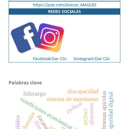
https://poe.com/Asesor_MAQUIS
REDES SOCIALES
Facebook:Dar Clic
Instagram:Dar Clic
Palabras clave
discapacidad
liderazgo
colmenas apícolas
seguridad digital
condiciones económicas del hogar
sistema de monitoreo
python
abarrotes
artifact
reducción
zacatecas
diseño
iot