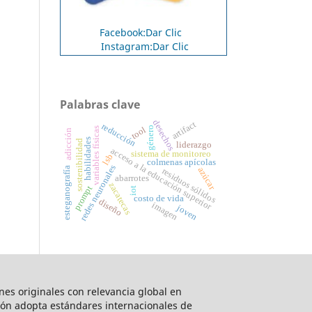
Facebook:Dar Clic
Instagram:Dar Clic
Palabras clave
desechos
artifact
reducción
género
tool
variables físicas
adicción
habilidades
sostenibilidad
liderazgo
acceso a la educación superior
sistema de monitoreo
lsb
colmenas apícolas
redes neuronales
esteganografía
azúcar
residuos sólidos
abarrotes
zacatecas
prompt
iot
costo de vida
diseño
imagen
joven
ones originales con relevancia global en
ción adopta estándares internacionales de