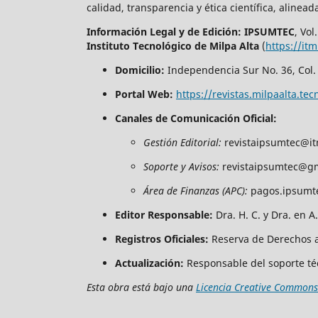
calidad, transparencia y ética científica, alinead
Información Legal y de Edición:
IPSUMTEC
, Vol
Instituto Tecnológico de Milpa Alta
(
https://it
Domicilio:
Independencia Sur No. 36, Col. 
Portal Web:
https://revistas.milpaalta.
Canales de Comunicación Oficial:
Gestión Editorial:
revistaipsumtec@it
Soporte y Avisos:
revistaipsumtec@g
Área de Finanzas (APC):
pagos.ipsumt
Editor Responsable:
Dra. H. C. y Dra. en 
Registros Oficiales:
Reserva de Derechos a
Actualización:
Responsable del soporte técn
Esta obra está bajo una
Licencia Creative Commons 