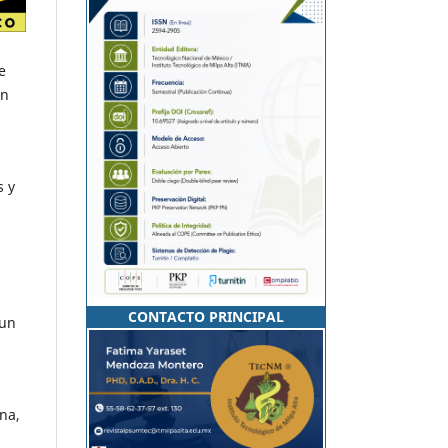
e
on
s y
l
CONTACTO PRINCIPAL
 un
na,