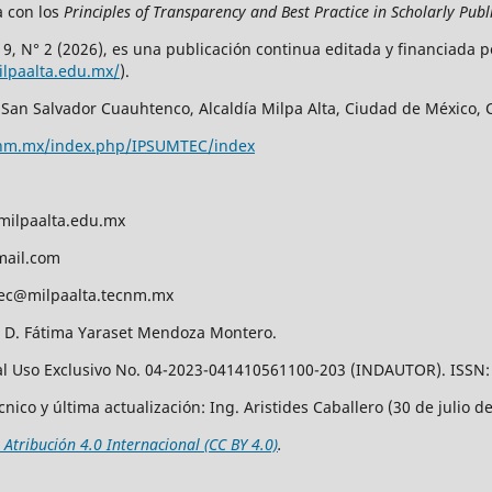
a con los
Principles of Transparency and Best Practice in Scholarly Publ
. 9, N° 2 (2026), es una publicación continua editada y financiada p
milpaalta.edu.mx/
).
San Salvador Cuauhtenco, Alcaldía Milpa Alta, Ciudad de México, C.
tecnm.mx/index.php/IPSUMTEC/index
milpaalta.edu.mx
mail.com
ec@milpaalta.tecnm.mx
A. D. Fátima Yaraset Mendoza Montero.
l Uso Exclusivo No. 04-2023-041410561100-203 (INDAUTOR). ISSN:
ico y última actualización: Ing. Aristides Caballero (30 de julio de
Atribución 4.0 Internacional (CC BY 4.0)
.