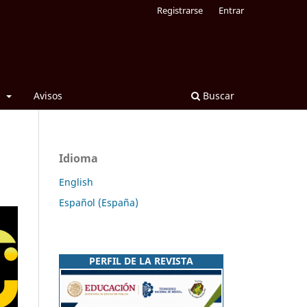
Registrarse
Entrar
l
Avisos
Buscar
Idioma
English
Español (España)
PERFIL DE LA REVISTA