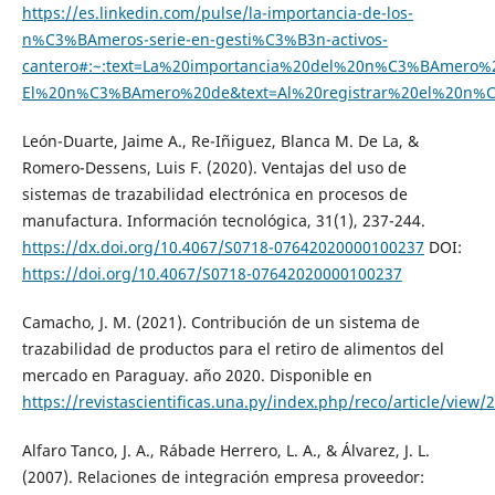
https://es.linkedin.com/pulse/la-importancia-de-los-
n%C3%BAmeros-serie-en-gesti%C3%B3n-activos-
cantero#:~:text=La%20importancia%20del%20n%C3%BAmero%2
El%20n%C3%BAmero%20de&text=Al%20registrar%20el%20n
León-Duarte, Jaime A., Re-Iñiguez, Blanca M. De La, &
Romero-Dessens, Luis F. (2020). Ventajas del uso de
sistemas de trazabilidad electrónica en procesos de
manufactura. Información tecnológica, 31(1), 237-244.
https://dx.doi.org/10.4067/S0718-07642020000100237
DOI:
https://doi.org/10.4067/S0718-07642020000100237
Camacho, J. M. (2021). Contribución de un sistema de
trazabilidad de productos para el retiro de alimentos del
mercado en Paraguay. año 2020. Disponible en
https://revistascientificas.una.py/index.php/reco/article/view
Alfaro Tanco, J. A., Rábade Herrero, L. A., & Álvarez, J. L.
(2007). Relaciones de integración empresa proveedor: