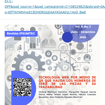
ES-C-
DPF&gad_source=1&gad_campaignid=21108529825&gbraid=0A
o-t0fT9jQMVjypECB3HDRGGEAAYASAAEgL1AvD_BwE