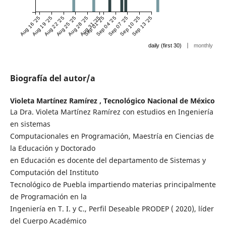
Aug 16 '25
Aug 19 '25
Aug 22 '25
Aug 25 '25
Aug 28 '25
Aug 31 '25
Sep 01 '25
Sep 04 '25
Sep 07 '25
Sep 10 '25
Sep 13 '25
|
daily (first 30)
monthly
Biografía del autor/a
Violeta Martínez Ramírez ,
Tecnológico Nacional de México
La Dra. Violeta Martínez Ramírez con estudios en Ingeniería
en sistemas
Computacionales en Programación, Maestría en Ciencias de
la Educación y Doctorado
en Educación es docente del departamento de Sistemas y
Computación del Instituto
Tecnológico de Puebla impartiendo materias principalmente
de Programación en la
Ingeniería en T. I. y C., Perfil Deseable PRODEP ( 2020), líder
del Cuerpo Académico