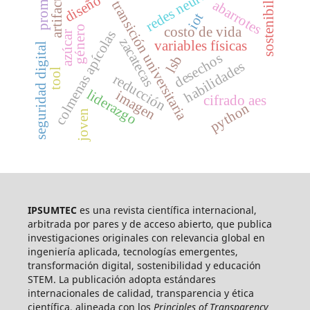
redes neuronales
sostenibilidad
prompt
diseño
abarrotes
artifact
transición universitaria
iot
género
costo de vida
colmenas apícolas
azúcar
zacatecas
variables físicas
seguridad digital
desechos
lsb
habilidades
tool
reducción
liderazgo
imagen
cifrado aes
python
joven
IPSUMTEC
es una revista científica internacional,
arbitrada por pares y de acceso abierto, que publica
investigaciones originales con relevancia global en
ingeniería aplicada, tecnologías emergentes,
transformación digital, sostenibilidad y educación
STEM. La publicación adopta estándares
internacionales de calidad, transparencia y ética
científica, alineada con los
Principles of Transparency