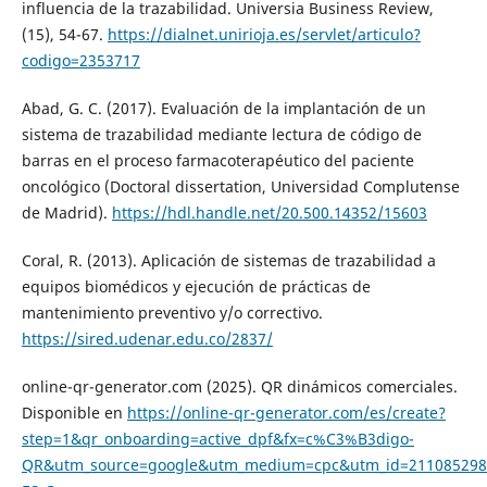
influencia de la trazabilidad. Universia Business Review,
(15), 54-67.
https://dialnet.unirioja.es/servlet/articulo?
codigo=2353717
Abad, G. C. (2017). Evaluación de la implantación de un
sistema de trazabilidad mediante lectura de código de
barras en el proceso farmacoterapéutico del paciente
oncológico (Doctoral dissertation, Universidad Complutense
de Madrid).
https://hdl.handle.net/20.500.14352/15603
Coral, R. (2013). Aplicación de sistemas de trazabilidad a
equipos biomédicos y ejecución de prácticas de
mantenimiento preventivo y/o correctivo.
https://sired.udenar.edu.co/2837/
online-qr-generator.com (2025). QR dinámicos comerciales.
Disponible en
https://online-qr-generator.com/es/create?
step=1&qr_onboarding=active_dpf&fx=c%C3%B3digo-
QR&utm_source=google&utm_medium=cpc&utm_id=211085298