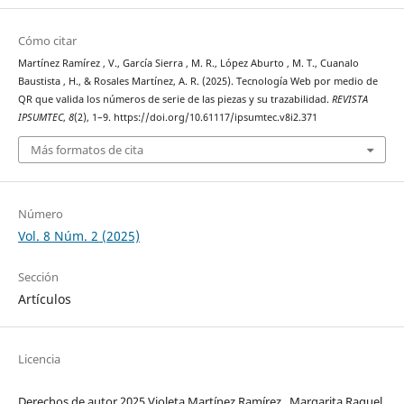
Cómo citar
Martínez Ramírez , V., García Sierra , M. R., López Aburto , M. T., Cuanalo
Baustista , H., & Rosales Martínez, A. R. (2025). Tecnología Web por medio de
QR que valida los números de serie de las piezas y su trazabilidad.
REVISTA
IPSUMTEC
,
8
(2), 1–9. https://doi.org/10.61117/ipsumtec.v8i2.371
Más formatos de cita
Número
Vol. 8 Núm. 2 (2025)
Sección
Artículos
Licencia
Derechos de autor 2025 Violeta Martínez Ramírez , Margarita Raquel