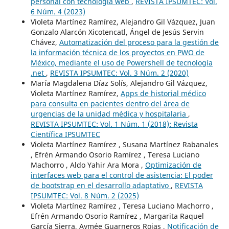
personal con tecnología web
,
REVISTA IPSUMTEC: Vol.
6 Núm. 4 (2023)
Violeta Martínez Ramírez, Alejandro Gil Vázquez, Juan
Gonzalo Alarcón Xicotencatl, Ángel de Jesús Servin
Chávez,
Automatización del proceso para la gestión de
la información técnica de los proyectos en PWO de
México, mediante el uso de Powershell de tecnología
.net
,
REVISTA IPSUMTEC: Vol. 3 Núm. 2 (2020)
María Magdalena Díaz Solís, Alejandro Gil Vázquez,
Violeta Martínez Ramírez,
Apps de historial médico
para consulta en pacientes dentro del área de
urgencias de la unidad médica y hospitalaria
,
REVISTA IPSUMTEC: Vol. 1 Núm. 1 (2018): Revista
Científica IPSUMTEC
Violeta Martínez Ramírez , Susana Martínez Rabanales
, Efrén Armando Osorio Ramírez , Teresa Luciano
Machorro , Aldo Yahir Ara Mora ,
Optimización de
interfaces web para el control de asistencia: El poder
de bootstrap en el desarrollo adaptativo
,
REVISTA
IPSUMTEC: Vol. 8 Núm. 2 (2025)
Violeta Martínez Ramírez , Teresa Luciano Machorro ,
Efrén Armando Osorio Ramírez , Margarita Raquel
García Sierra, Aymée Guarneros Rojas ,
Notificación de