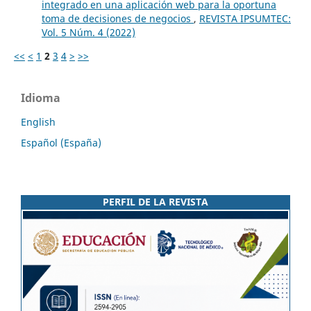
integrado en una aplicación web para la oportuna
toma de decisiones de negocios
,
REVISTA IPSUMTEC:
Vol. 5 Núm. 4 (2022)
<<
<
1
2
3
4
>
>>
Idioma
English
Español (España)
PERFIL DE LA REVISTA