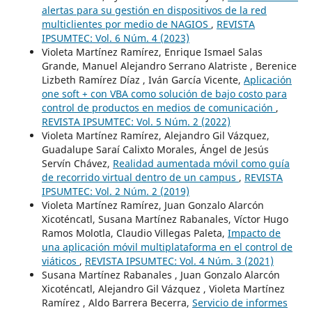
alertas para su gestión en dispositivos de la red
multiclientes por medio de NAGIOS
,
REVISTA
IPSUMTEC: Vol. 6 Núm. 4 (2023)
Violeta Martínez Ramírez, Enrique Ismael Salas
Grande, Manuel Alejandro Serrano Alatriste , Berenice
Lizbeth Ramírez Díaz , Iván García Vicente,
Aplicación
one soft + con VBA como solución de bajo costo para
control de productos en medios de comunicación
,
REVISTA IPSUMTEC: Vol. 5 Núm. 2 (2022)
Violeta Martínez Ramírez, Alejandro Gil Vázquez,
Guadalupe Saraí Calixto Morales, Ángel de Jesús
Servín Chávez,
Realidad aumentada móvil como guía
de recorrido virtual dentro de un campus
,
REVISTA
IPSUMTEC: Vol. 2 Núm. 2 (2019)
Violeta Martínez Ramírez, Juan Gonzalo Alarcón
Xicoténcatl, Susana Martínez Rabanales, Víctor Hugo
Ramos Molotla, Claudio Villegas Paleta,
Impacto de
una aplicación móvil multiplataforma en el control de
viáticos
,
REVISTA IPSUMTEC: Vol. 4 Núm. 3 (2021)
Susana Martínez Rabanales , Juan Gonzalo Alarcón
Xicoténcatl, Alejandro Gil Vázquez , Violeta Martínez
Ramírez , Aldo Barrera Becerra,
Servicio de informes