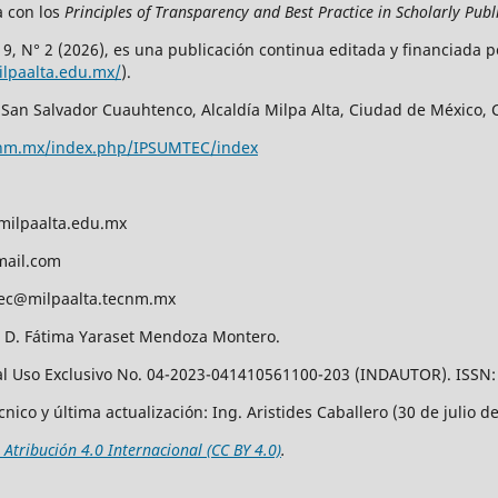
a con los
Principles of Transparency and Best Practice in Scholarly Publ
. 9, N° 2 (2026), es una publicación continua editada y financiada p
milpaalta.edu.mx/
).
San Salvador Cuauhtenco, Alcaldía Milpa Alta, Ciudad de México, C.
tecnm.mx/index.php/IPSUMTEC/index
milpaalta.edu.mx
mail.com
ec@milpaalta.tecnm.mx
A. D. Fátima Yaraset Mendoza Montero.
l Uso Exclusivo No. 04-2023-041410561100-203 (INDAUTOR). ISSN:
ico y última actualización: Ing. Aristides Caballero (30 de julio de
Atribución 4.0 Internacional (CC BY 4.0)
.