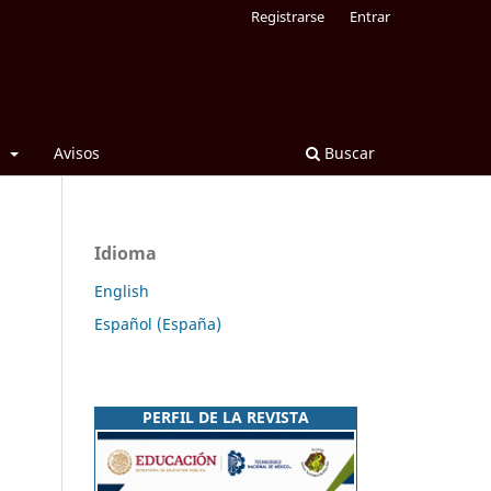
Registrarse
Entrar
l
Avisos
Buscar
Idioma
English
Español (España)
PERFIL DE LA REVISTA