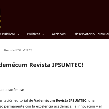
 Publicar
Políticas
Archivos
Observatorio Editoria
um Revista IPSUMTEC!
ademécum Revista IPSUMTEC!
idad académica:
entación editorial de
Vademécum Revista IPSUMTEC
, una
o permanente con la excelencia académica, la innovación y el