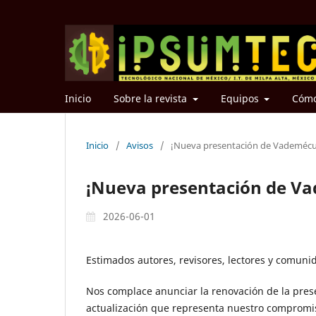
Inicio
Sobre la revista
Equipos
Cómo
Inicio
/
Avisos
/
¡Nueva presentación de Vademéc
¡Nueva presentación de V
2026-06-01
Estimados autores, revisores, lectores y comun
Nos complace anunciar la renovación de la pres
actualización que representa nuestro compromis