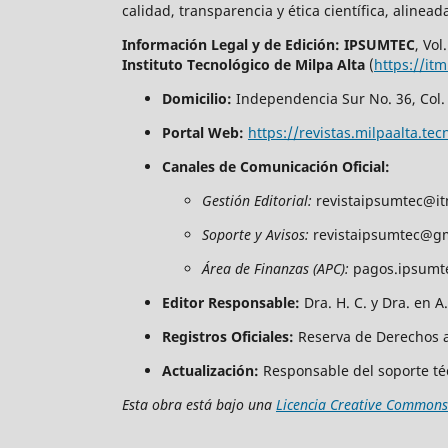
calidad, transparencia y ética científica, alinead
Información Legal y de Edición:
IPSUMTEC
, Vol
Instituto Tecnológico de Milpa Alta
(
https://it
Domicilio:
Independencia Sur No. 36, Col. 
Portal Web:
https://revistas.milpaalta.
Canales de Comunicación Oficial:
Gestión Editorial:
revistaipsumtec@it
Soporte y Avisos:
revistaipsumtec@g
Área de Finanzas (APC):
pagos.ipsumt
Editor Responsable:
Dra. H. C. y Dra. en 
Registros Oficiales:
Reserva de Derechos a
Actualización:
Responsable del soporte técn
Esta obra está bajo una
Licencia Creative Commons 