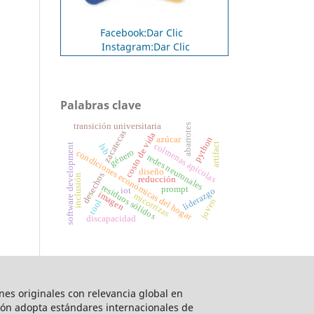
Facebook:Dar Clic
Instagram:Dar Clic
Palabras clave
transición universitaria
abarrotes
zacatecas
costo de vida
azúcar
python
artifact
colmenas apícolas
software development
lsb
género
condiciones económicas del hogar
redes neuronales
diseño
desechos
inclusión
reducción
residuos sólidos
prompt
liderazgo
iot
imagen
micorrizas
joven
tool
discapacidad
ones originales con relevancia global en
ción adopta estándares internacionales de