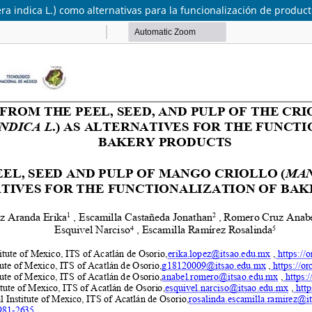
ra indica L.) como alternativas para la funcionalización de product