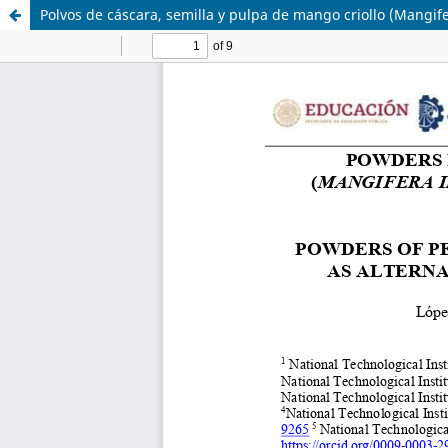
Polvos de cáscara, semilla y pulpa de mango criollo (Mangife