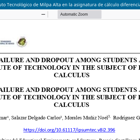
to Tecnológico de Milpa Alta en la asignatura de cálculo diferenci